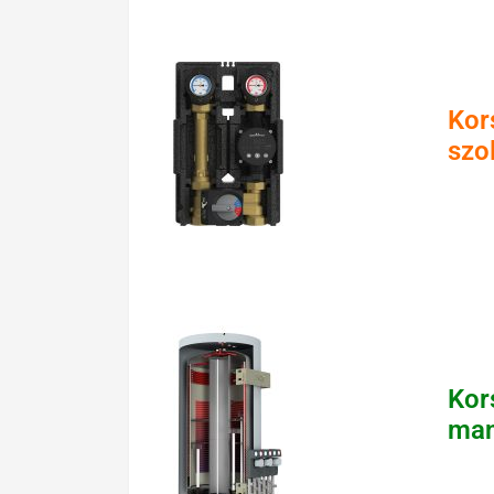
Kor
szo
Kor
man