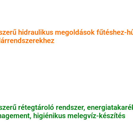
szerű hidraulikus megoldások fűtéshez-h
lárrendszerekhez
szerű rétegtároló rendszer, energiatakaré
agement, higiénikus melegvíz-készítés