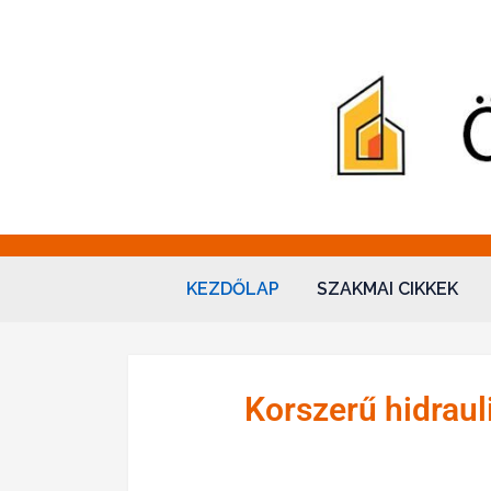
Hidraulika – Ökova
"Sol omnibus licet"
KEZDŐLAP
SZAKMAI CIKKEK
Korszerű hidraul