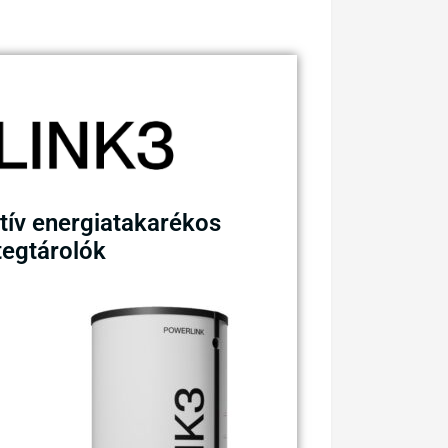
tív energiatakarékos
tegtárolók