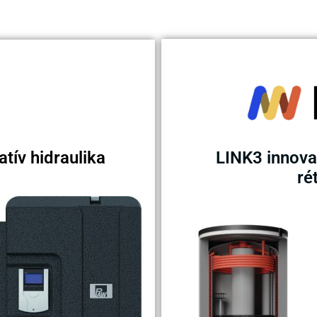
tív hidraulika
LINK3 innova
ré