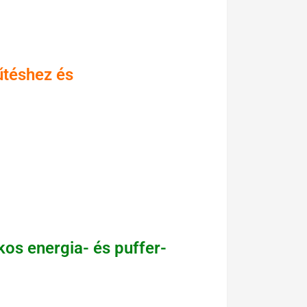
űtéshez és
kos energia- és puffer-