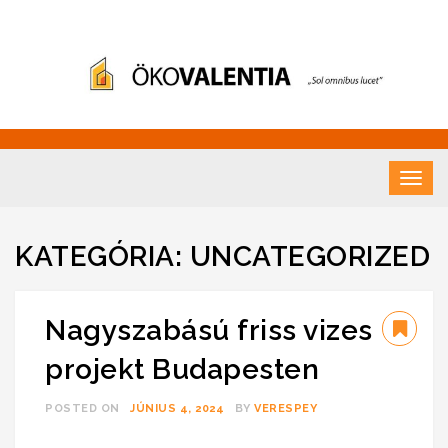
Hidraulika –
"Sol omnibus licet"
Ökovalentia
KATEGÓRIA:
UNCATEGORIZED
Nagyszabású friss vizes
projekt Budapesten
POSTED ON
JÚNIUS 4, 2024
BY
VERESPEY