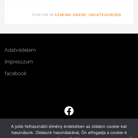
POSTED IN
SZAKMAI CIKKEK
,
UNCATEGORIZED
Adatvédelem
Impresszum
facebook
A jobb felhasználói élmény érdekében az oldalon cookie-kat
használunk. Oldalunk használatával, Ön elfogadja a cookie-k
Minden jog fenntartva! Ökovalentia Kft. 2023