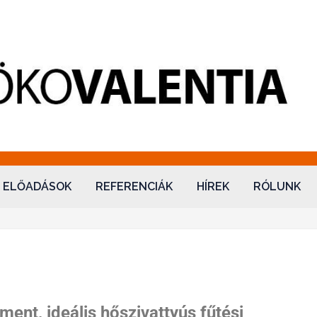
lentia
ELŐADÁSOK
REFERENCIÁK
HÍREK
RÓLUNK
ent, ideális hőszivattyús fűtési