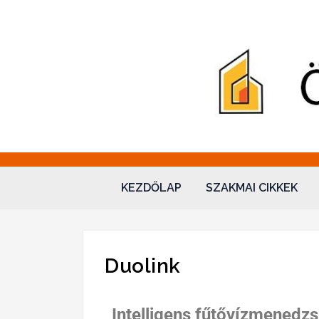
Hidraulika – Ökova
"Sol omnibus licet"
KEZDŐLAP
SZAKMAI CIKKEK
Duolink
Intelligens fűtővízmenedzsm