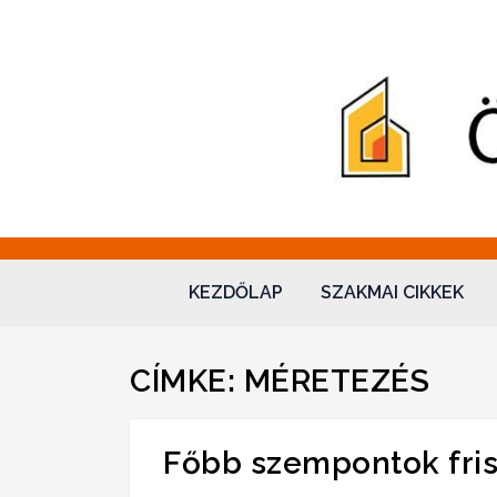
Hidraulika – Ökova
"Sol omnibus licet"
KEZDŐLAP
SZAKMAI CIKKEK
CÍMKE:
MÉRETEZÉS
Főbb szempontok fri