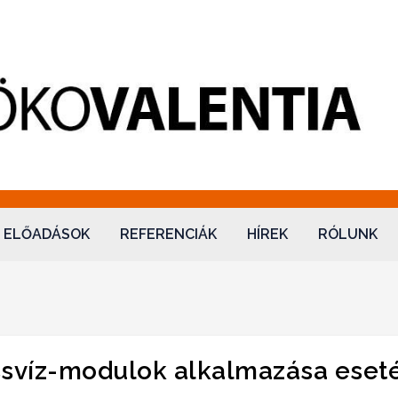
lentia
ELŐADÁSOK
REFERENCIÁK
HÍREK
RÓLUNK
ssvíz-modulok alkalmazása eset