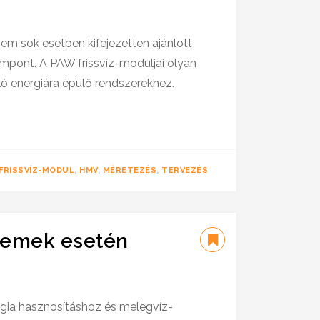
m sok esetben kifejezetten ajánlott
empont. A PAW frissvíz-moduljai olyan
ló energiára épülő rendszerekhez.
FRISSVÍZ-MODUL
,
HMV
,
MÉRETEZÉS
,
TERVEZÉS
üzemek esetén
rgia hasznosításhoz és melegvíz-