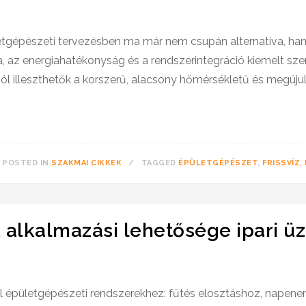
tgépészeti tervezésben ma már nem csupán alternatíva, hane
ia, az energiahatékonyság és a rendszerintegráció kiemelt sz
ól illeszthetők a korszerű, alacsony hőmérsékletű és megúju
POSTED IN
SZAKMAI CIKKEK
TAGGED
ÉPÜLETGÉPÉSZET
,
FRISSVÍZ
,
 alkalmazási lehetősége ipari 
ál épületgépészeti rendszerekhez: fűtés elosztáshoz, napene