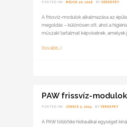
POSTED ON
MÁJUS 20, 2026
BY
VERESPEY
A frissvíz-modulok alkalmazása az épüle
megoldás – különösen ott, ahol a higién
műszaki tartalmat képviselnek, amelyek j
(tovább…)
PAW frissvíz-modulok
POSTED ON
JÚNIUS 3, 2024
BY
VERESPEY
A PAW többféle hidraulikai egységet kín