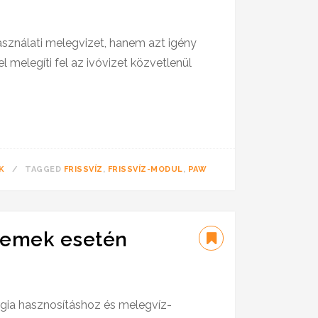
sználati melegvizet, hanem azt igény
el melegíti fel az ivóvizet közvetlenül
K
TAGGED
FRISSVÍZ
,
FRISSVÍZ-MODUL
,
PAW
üzemek esetén
rgia hasznosításhoz és melegvíz-