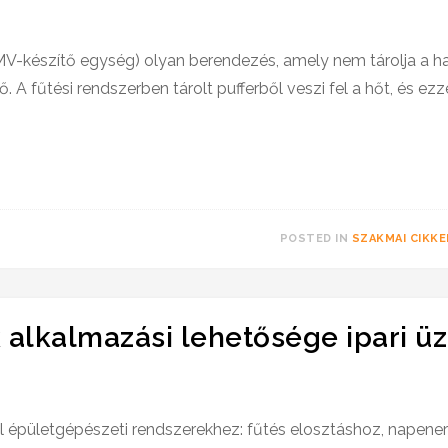
V-készítő egység) olyan berendezés, amely nem tárolja a ha
lő. A fűtési rendszerben tárolt pufferből veszi fel a hőt, és ezz
POSTED IN
SZAKMAI CIKKE
 alkalmazási lehetősége ipari 
ál épületgépészeti rendszerekhez: fűtés elosztáshoz, napene