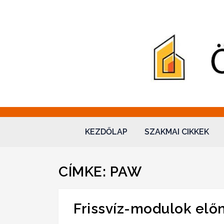
Hidraulika – Ökova
"Sol omnibus licet"
KEZDŐLAP
SZAKMAI CIKKEK
CÍMKE:
PAW
Frissvíz-modulok elő