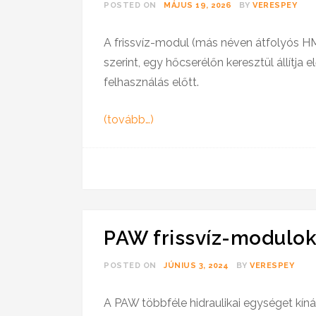
POSTED ON
MÁJUS 19, 2026
BY
VERESPEY
A frissvíz-modul (más néven átfolyós HM
szerint, egy hőcserélőn keresztül állítja e
felhasználás előtt.
(tovább…)
PAW frissvíz-modulok
POSTED ON
JÚNIUS 3, 2024
BY
VERESPEY
A PAW többféle hidraulikai egységet kín